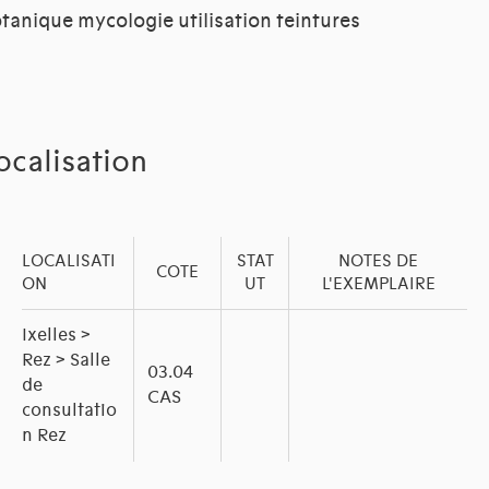
tanique mycologie utilisation teintures
ocalisation
LOCALISATI
STAT
NOTES DE
COTE
ON
UT
L'EXEMPLAIRE
Ixelles >
Rez > Salle
03.04
de
CAS
consultatio
n Rez