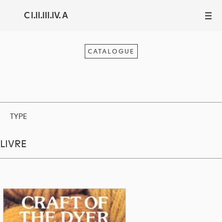
C I.II.III.IV. A
III
CATALOGUE
TYPE
LIVRE