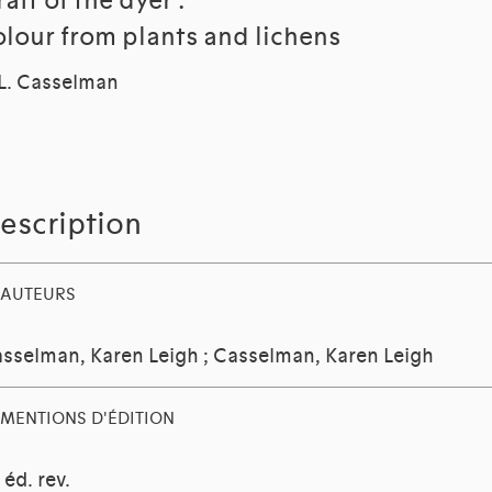
aft of the dyer :
olour from plants and lichens
L. Casselman
escription
AUTEURS
sselman, Karen Leigh
;
Casselman, Karen Leigh
MENTIONS D'ÉDITION
 éd. rev.