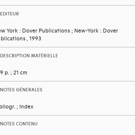
EDITEUR
w York : Dover Publications ; New-York : Dover
blications
, 1993
DESCRIPTION MATÉRIELLE
9 p. ; 21 cm
NOTES GÉNERALES
bliogr. ; Index
NOTES CONTENU