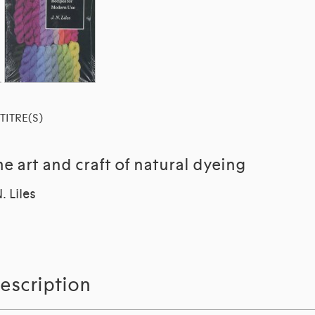
TITRE(S)
he art and craft of natural dyeing
N. Liles
escription