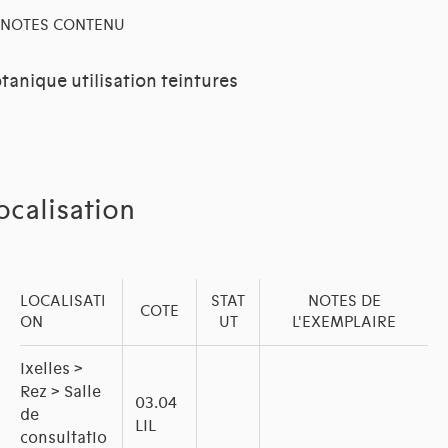
NOTES CONTENU
tanique utilisation teintures
ocalisation
LOCALISATI
STAT
NOTES DE
COTE
ON
UT
L'EXEMPLAIRE
Ixelles >
Rez > Salle
03.04
de
LIL
consultatio