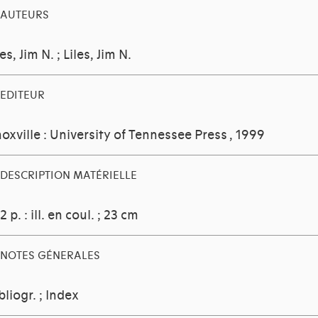
AUTEURS
les, Jim N.
;
Liles, Jim N.
EDITEUR
oxville : University of Tennessee Press
, 1999
DESCRIPTION MATÉRIELLE
2 p. : ill. en coul. ; 23 cm
NOTES GÉNERALES
bliogr. ; Index