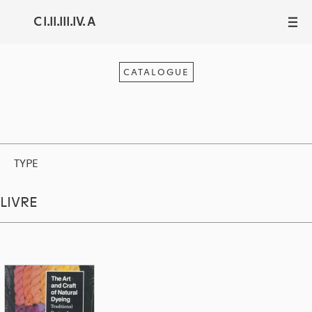
C I.II.III.IV. A
III
CATALOGUE
TYPE
LIVRE