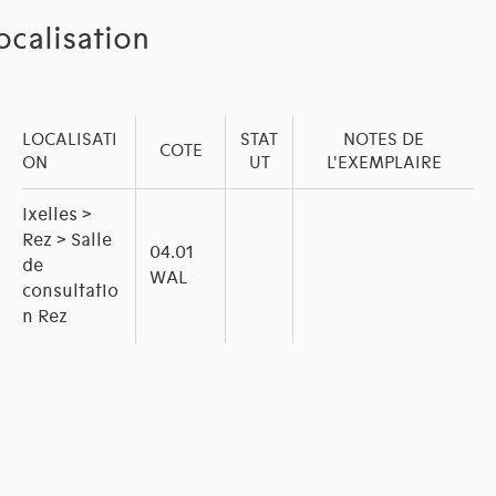
ocalisation
LOCALISATI
STAT
NOTES DE
COTE
ON
UT
L'EXEMPLAIRE
Ixelles >
Rez > Salle
04.01
de
WAL
consultatio
n Rez