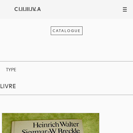
C I.II.III.IV. A
III
CATALOGUE
TYPE
LIVRE