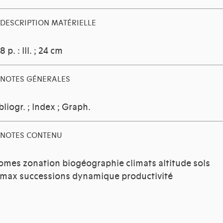
DESCRIPTION MATÉRIELLE
8 p. : Ill. ; 24 cm
NOTES GÉNERALES
bliogr. ; Index ; Graph.
NOTES CONTENU
omes zonation biogéographie climats altitude sols
imax successions dynamique productivité