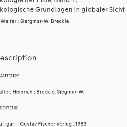
kologie der Erde, Band 1 :
kologische Grundlagen in globaler Sicht
 Walter ; Siergmar-W. Breckle
escription
AUTEURS
lter, Heinrich
;
Breckle, Siegmar-W.
EDITEUR
uttgart : Gustav Fischer Verlag
, 1983