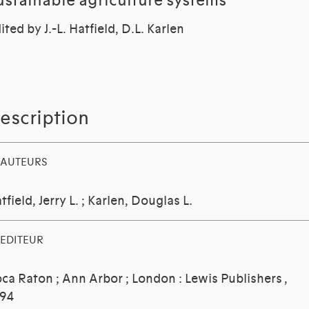
ustainable agriculture systems
ited by J.-L. Hatfield, D.L. Karlen
escription
AUTEURS
tfield, Jerry L.
;
Karlen, Douglas L.
EDITEUR
ca Raton ; Ann Arbor ; London : Lewis Publishers
,
94