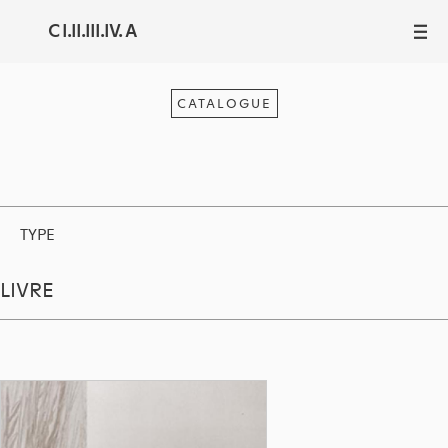
C I.II.III.IV. A
III
CATALOGUE
TYPE
LIVRE