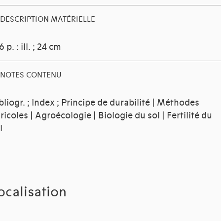
DESCRIPTION MATÉRIELLE
6 p. : ill. ; 24 cm
NOTES CONTENU
bliogr. ; Index ; Principe de durabilité | Méthodes
ricoles | Agroécologie | Biologie du sol | Fertilité du
l
ocalisation