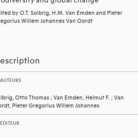
iodiversity and global change
ited by O.T. Solbrig, H.M. Van Emden and Pieter
egorius Willem Johannes Van Oordt
escription
AUTEURS
lbrig, Otto Thomas
;
Van Emden, Helmut F.
;
Van
rdt, Pieter Gregorius Willem Johannes
EDITEUR