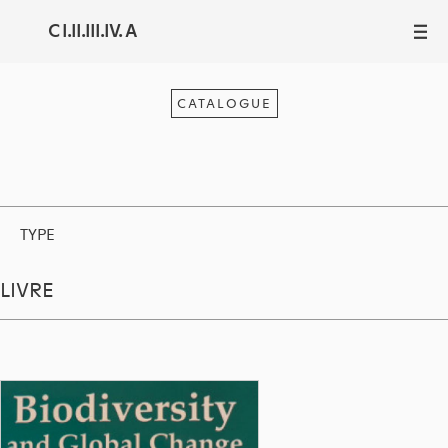
C I.II.III.IV. A
III
CATALOGUE
TYPE
LIVRE