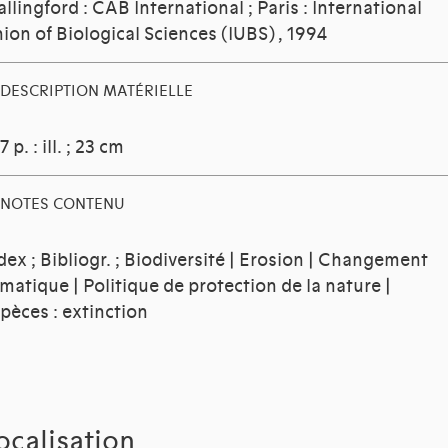
llingford : CAB International ; Paris : International
ion of Biological Sciences (IUBS)
, 1994
DESCRIPTION MATÉRIELLE
7 p. : ill. ; 23 cm
NOTES CONTENU
dex ; Bibliogr. ; Biodiversité | Erosion | Changement
imatique | Politique de protection de la nature |
pèces : extinction
ocalisation