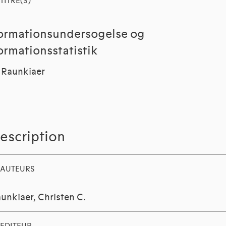
TITRE(S)
ormationsundersogelse og
ormationsstatistik
 Raunkiaer
escription
AUTEURS
unkiaer, Christen C.