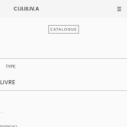
C I.II.III.IV. A
III
CATALOGUE
TYPE
LIVRE