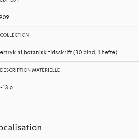
EDITEUR
1909
COLLECTION
ertryk af botanisk tidsskrift (30 bind, 1 hefte)
DESCRIPTION MATÉRIELLE
-13 p.
ocalisation