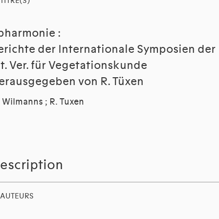
TITRE(S)
pharmonie :
erichte der Internationale Symposien der
nt. Ver. für Vegetationskunde
erausgegeben von R. Tüxen
 Wilmanns ; R. Tuxen
escription
AUTEURS