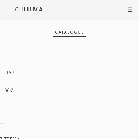
C I.II.III.IV. A
III
CATALOGUE
TYPE
LIVRE