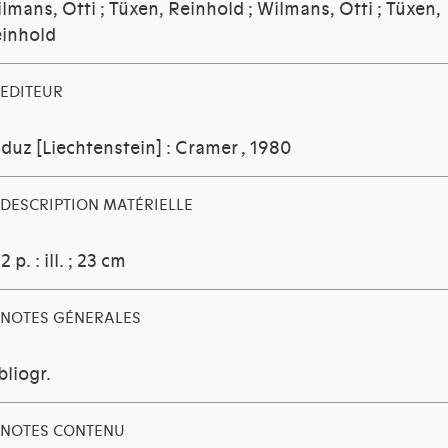
lmans, Otti
;
Tüxen, Reinhold
;
Wilmans, Otti
;
Tüxen,
inhold
EDITEUR
duz [Liechtenstein] : Cramer
, 1980
DESCRIPTION MATÉRIELLE
2 p. : ill. ; 23 cm
NOTES GÉNERALES
bliogr.
NOTES CONTENU