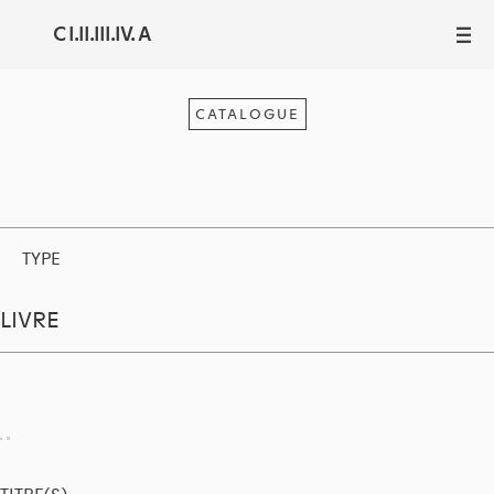
C I.II.III.IV. A
III
CATALOGUE
TYPE
LIVRE