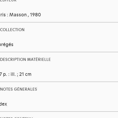
EDITEUR
ris : Masson
, 1980
COLLECTION
brégés
DESCRIPTION MATÉRIELLE
 p. : ill. ; 21 cm
NOTES GÉNERALES
dex