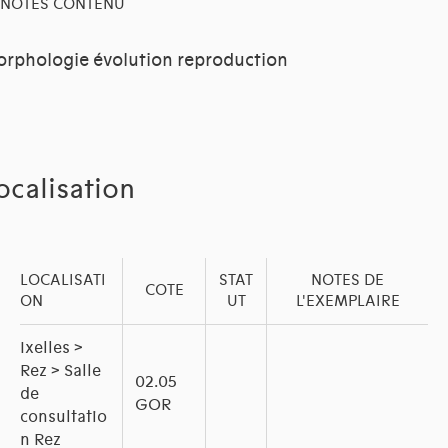
NOTES CONTENU
rphologie évolution reproduction
ocalisation
LOCALISATI
STAT
NOTES DE
COTE
ON
UT
L'EXEMPLAIRE
Ixelles >
Rez > Salle
02.05
de
GOR
consultatio
n Rez