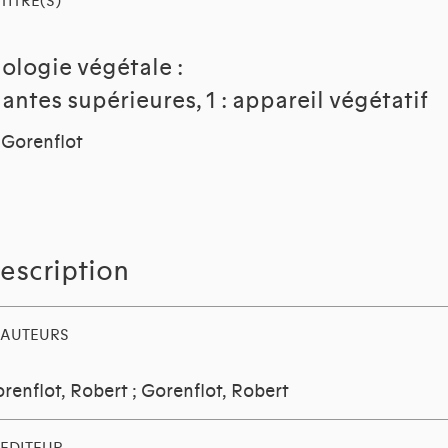
TITRE(S)
iologie végétale :
lantes supérieures, 1 : appareil végétatif
 Gorenflot
escription
AUTEURS
renflot, Robert
;
Gorenflot, Robert