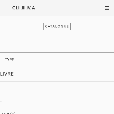
C I.II.III.IV. A
III
CATALOGUE
TYPE
LIVRE