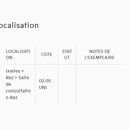
ocalisation
LOCALISATI
STAT
NOTES DE
COTE
ON
UT
L'EXEMPLAIRE
Ixelles >
Rez > Salle
02.05
de
UNI
consultatio
n Rez