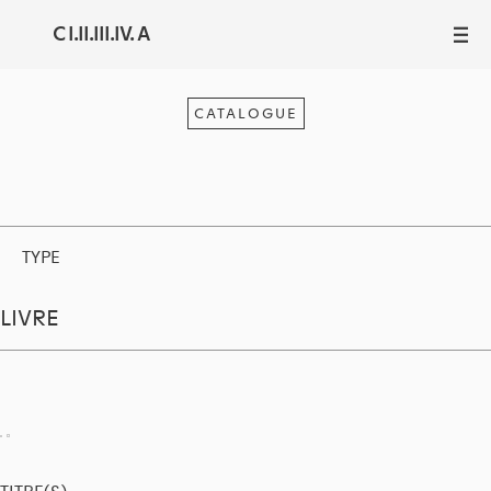
C I.II.III.IV. A
III
CATALOGUE
TYPE
LIVRE