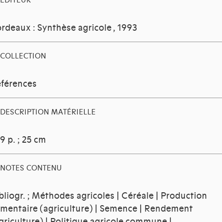
EDITEUR
rdeaux : Synthèse agricole
, 1993
COLLECTION
férences
DESCRIPTION MATÉRIELLE
9 p. ; 25 cm
NOTES CONTENU
bliogr. ; Méthodes agricoles | Céréale | Production
imentaire (agriculture) | Semence | Rendement
griculture) | Politique agricole commune |