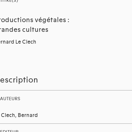
TITRE(S)
roductions végétales :
randes cultures
rnard Le Clech
escription
AUTEURS
 Clech, Bernard