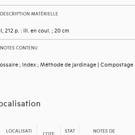
DESCRIPTION MATÉRIELLE
II, 212 p. : ill. en coul. ; 20 cm
NOTES CONTENU
ossaire ; Index ; Méthode de jardinage | Compostage
ocalisation
LOCALISATI
STAT
NOTES DE
COTE