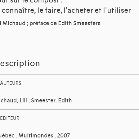
out sur le compost :
 connaître, le faire, l'acheter et l'utiliser
li Michaud ; préface de Edith Smeesters
escription
AUTEURS
chaud, Lili
;
Smeester, Edith
EDITEUR
ébec : Multimondes
, 2007