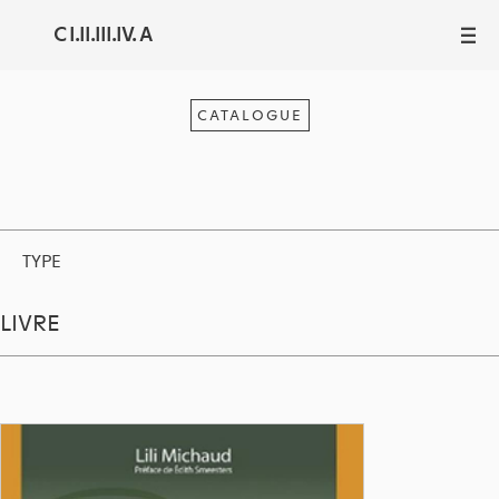
C I.II.III.IV. A
III
CATALOGUE
TYPE
LIVRE