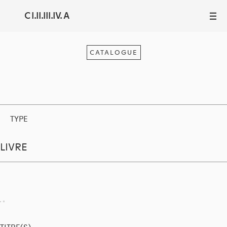
C I.II.III.IV. A
III
CATALOGUE
TYPE
LIVRE