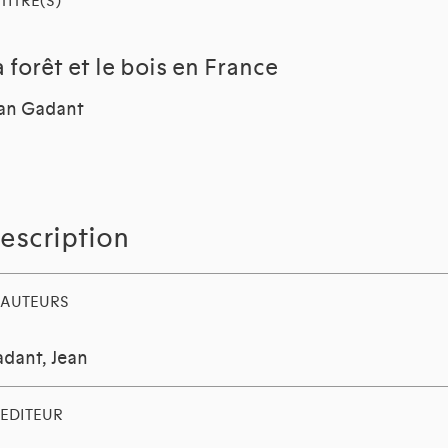
TITRE(S)
a forêt et le bois en France
an Gadant
escription
AUTEURS
dant, Jean
EDITEUR