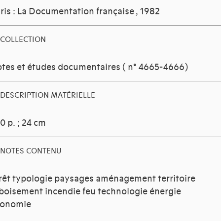
ris : La Documentation française
, 1982
COLLECTION
tes et études documentaires ( n° 4665-4666)
DESCRIPTION MATÉRIELLE
0 p. ; 24 cm
NOTES CONTENU
rêt typologie paysages aménagement territoire
boisement incendie feu technologie énergie
conomie