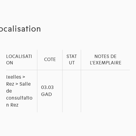
ocalisation
LOCALISATI
STAT
NOTES DE
COTE
ON
UT
L'EXEMPLAIRE
Ixelles >
Rez > Salle
03.03
de
GAD
consultatio
n Rez