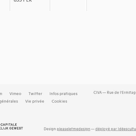
635 PER
CIVA — Rue de l’Ermitag
am
Vimeo
Twitter
Infos pratiques
générales
Vie privée
Cookies
Design
pleaseletmedesign
—
déployé par Idéescultu