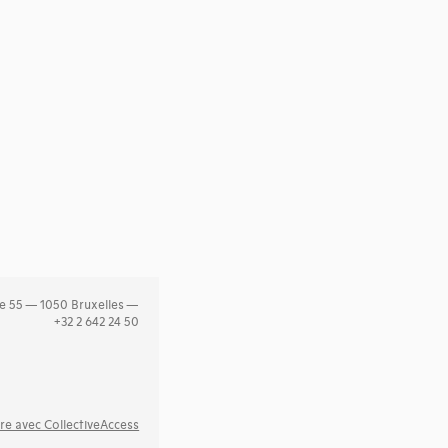
e 55 — 1050 Bruxelles —
+32 2 642 24 50
re avec CollectiveAccess