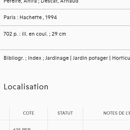
Pereire, Anita
;
Descat, Arnaud
Paris : Hachette
, 1994
702 p. : ill. en coul. ; 29 cm
Bibliogr. ; Index ; Jardinage | Jardin potager | Hortic
Localisation
COTE
STATUT
NOTES DE L