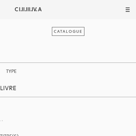
C I.II.III.IV. A
III
CATALOGUE
TYPE
LIVRE