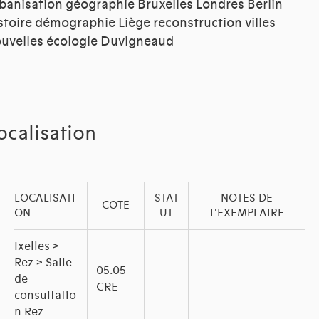
banisation géographie Bruxelles Londres Berlin
stoire démographie Liège reconstruction villes
uvelles écologie Duvigneaud
ocalisation
LOCALISATI
STAT
NOTES DE
COTE
ON
UT
L'EXEMPLAIRE
Ixelles >
Rez > Salle
05.05
de
CRE
consultatio
n Rez