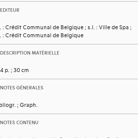
EDITEUR
l. : Crédit Communal de Belgique ; s.l. : Ville de Spa ;
l. : Crédit Communal de Belgique
DESCRIPTION MATÉRIELLE
4 p. ; 30 cm
NOTES GÉNERALES
bliogr. ; Graph.
NOTES CONTENU