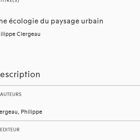
TITRE(S)
ne écologie du paysage urbain
ilippe Clergeau
escription
AUTEURS
ergeau, Philippe
EDITEUR