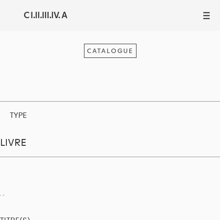
C I.II.III.IV. A
III
CATALOGUE
TYPE
LIVRE