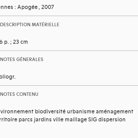
nnes : Apogée
, 2007
DESCRIPTION MATÉRIELLE
6 p. ; 23 cm
NOTES GÉNERALES
bliogr.
NOTES CONTENU
vironnement biodiversité urbanisme aménagement
rritoire parcs jardins ville maillage SIG dispersion