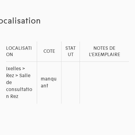
ocalisation
LOCALISATI
STAT
NOTES DE
COTE
ON
UT
L'EXEMPLAIRE
Ixelles >
Rez > Salle
manqu
de
ant
consultatio
n Rez