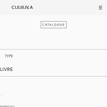
C I.II.III.IV. A
III
CATALOGUE
TYPE
LIVRE