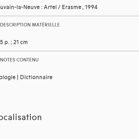
uvain-la-Neuve : Artel / Erasme
, 1994
DESCRIPTION MATÉRIELLE
5 p. ; 21 cm
NOTES CONTENU
ologie | Dictionnaire
ocalisation