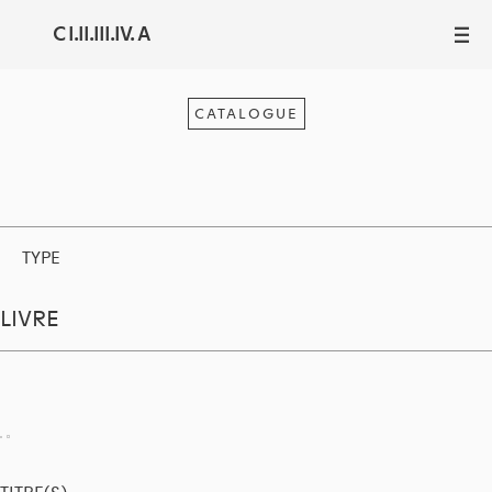
C I.II.III.IV. A
III
CATALOGUE
TYPE
LIVRE