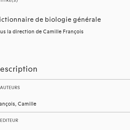
TITRE(S)
ictionnaire de biologie générale
us la direction de Camille François
escription
AUTEURS
ançois, Camille
EDITEUR