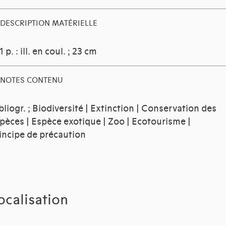
DESCRIPTION MATÉRIELLE
1 p. : ill. en coul. ; 23 cm
NOTES CONTENU
bliogr. ; Biodiversité | Extinction | Conservation des
pèces | Espèce exotique | Zoo | Ecotourisme |
incipe de précaution
ocalisation