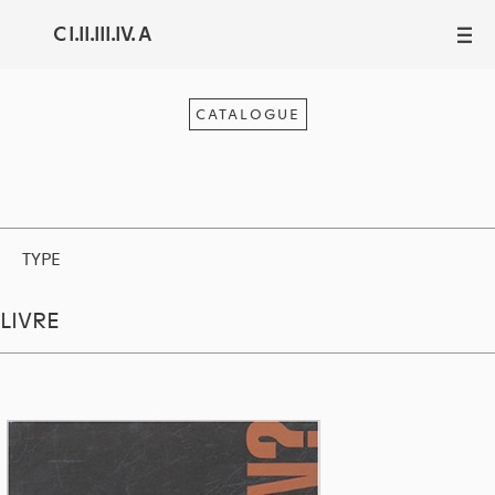
C I.II.III.IV. A
III
CATALOGUE
TYPE
LIVRE