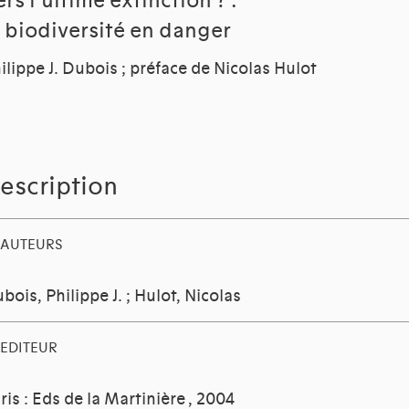
rs l'ultime extinction ? :
a biodiversité en danger
ilippe J. Dubois ; préface de Nicolas Hulot
escription
AUTEURS
bois, Philippe J.
;
Hulot, Nicolas
EDITEUR
ris : Eds de la Martinière
, 2004