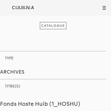
C I.II.III.IV. A
III
CATALOGUE
TYPE
ARCHIVES
TITRE(S)
Fonds Hoste Huib (1_HOSHU)