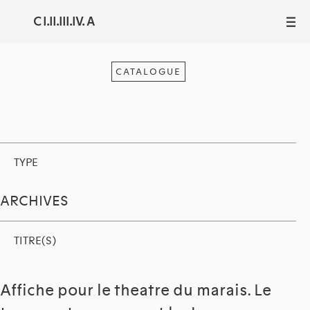
C I.II.III.IV. A
III
CATALOGUE
TYPE
ARCHIVES
TITRE(S)
Affiche pour le theatre du marais. Le