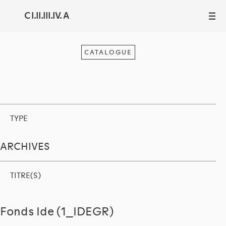
C I.II.III.IV. A
III
CATALOGUE
TYPE
ARCHIVES
TITRE(S)
Fonds Ide (1_IDEGR)