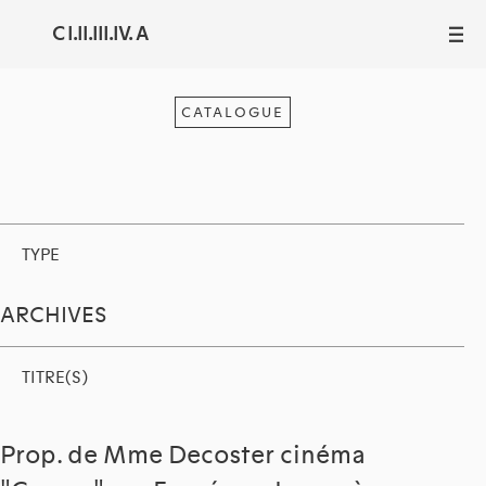
C I.II.III.IV. A
III
CATALOGUE
TYPE
ARCHIVES
TITRE(S)
Prop. de Mme Decoster cinéma