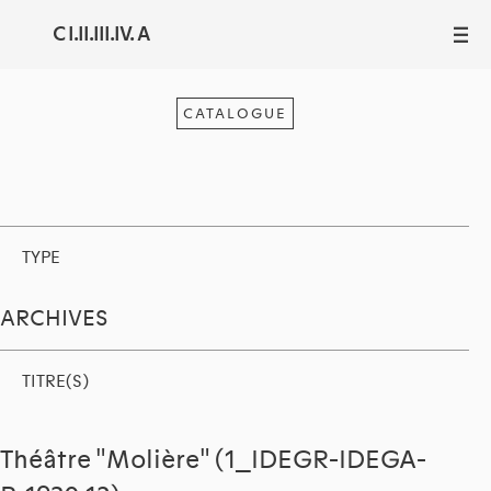
C I.II.III.IV. A
III
CATALOGUE
TYPE
ARCHIVES
TITRE(S)
Théâtre "Molière" (1_IDEGR-IDEGA-