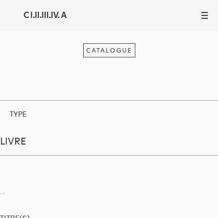
C I.II.III.IV. A
III
CATALOGUE
TYPE
LIVRE