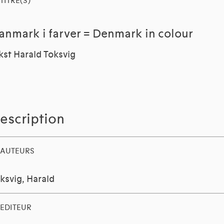
TITRE(S)
anmark i farver = Denmark in colour
kst Harald Toksvig
escription
AUTEURS
ksvig, Harald
EDITEUR