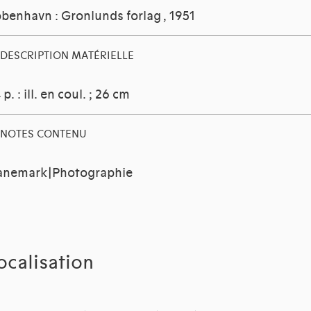
benhavn : Gronlunds forlag
, 1951
DESCRIPTION MATÉRIELLE
 p. : ill. en coul. ; 26 cm
NOTES CONTENU
anemark|Photographie
ocalisation