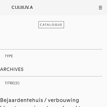
C I.II.III.IV. A
III
CATALOGUE
TYPE
ARCHIVES
TITRE(S)
Bejaardentehuis / verbouwing