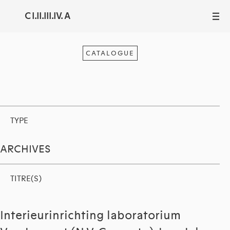
C I.II.III.IV. A
III
CATALOGUE
TYPE
ARCHIVES
TITRE(S)
Interieurinrichting laboratorium