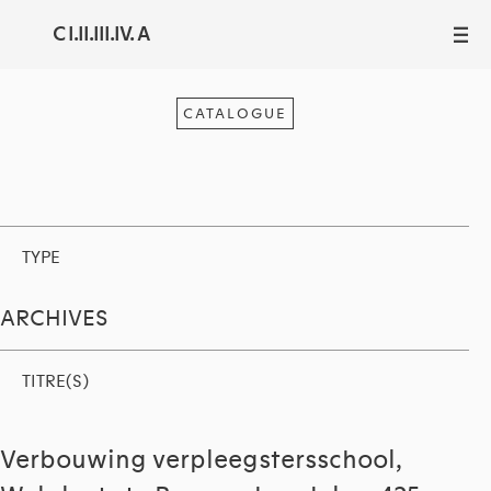
C I.II.III.IV. A
III
CATALOGUE
TYPE
ARCHIVES
TITRE(S)
Verbouwing verpleegstersschool,