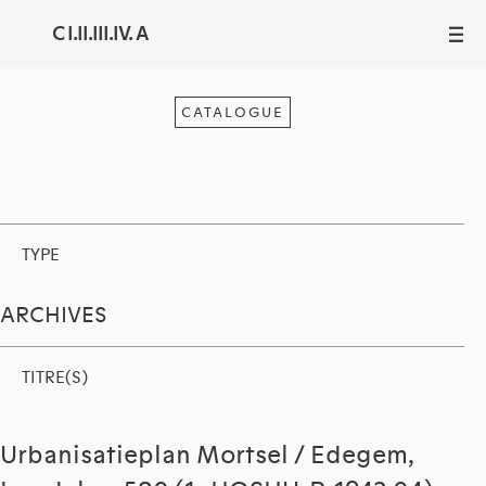
C I.II.III.IV. A
III
CATALOGUE
TYPE
ARCHIVES
TITRE(S)
Urbanisatieplan Mortsel / Edegem,