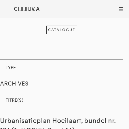
C I.II.III.IV. A
III
CATALOGUE
TYPE
ARCHIVES
TITRE(S)
Urbanisatieplan Hoeilaart, bundel nr.