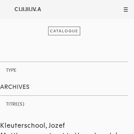
C I.II.III.IV. A
III
CATALOGUE
TYPE
ARCHIVES
TITRE(S)
Kleuterschool, Jozef