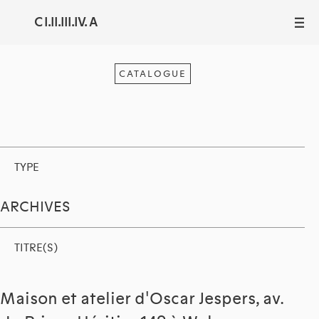
C I.II.III.IV. A
III
CATALOGUE
TYPE
ARCHIVES
TITRE(S)
Maison et atelier d'Oscar Jespers, av.