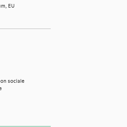
ium, EU
ion sociale
e