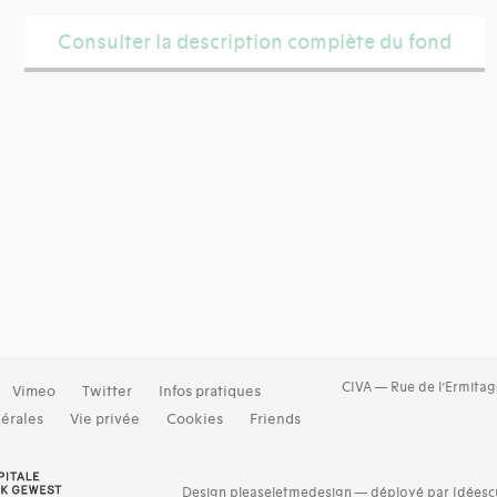
Consulter la description complète du fond
CIVA — Rue de l’Ermitag
Vimeo
Twitter
Infos pratiques
érales
Vie privée
Cookies
Friends
Design
pleaseletmedesign
—
déployé par Idéescu