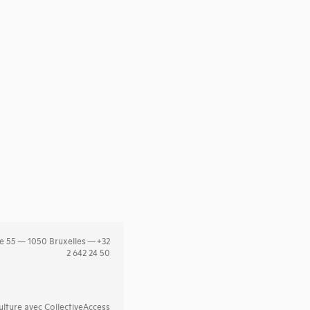
e 55 — 1050 Bruxelles — +32
2 642 24 50
lture avec CollectiveAccess