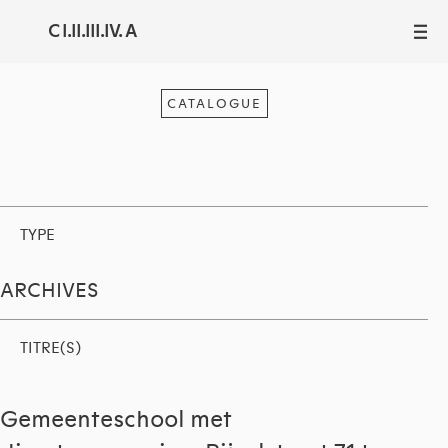
C I.II.III.IV. A
III
CATALOGUE
TYPE
ARCHIVES
TITRE(S)
Gemeenteschool met