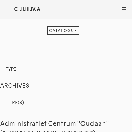
C I.II.III.IV. A
III
CATALOGUE
TYPE
ARCHIVES
TITRE(S)
Administratief Centrum "Oudaan"