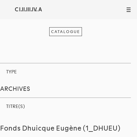
C I.II.III.IV. A
III
CATALOGUE
TYPE
ARCHIVES
TITRE(S)
Fonds Dhuicque Eugène (1_DHUEU)