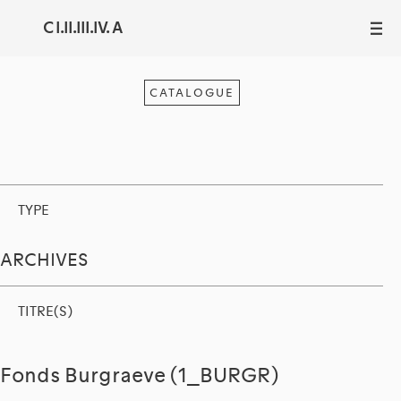
C I.II.III.IV. A
III
CATALOGUE
TYPE
ARCHIVES
TITRE(S)
Fonds Burgraeve (1_BURGR)