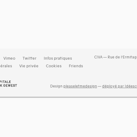
CIVA — Rue de l’Ermitag
Vimeo
Twitter
Infos pratiques
érales
Vie privée
Cookies
Friends
Design
pleaseletmedesign
—
déployé par Idéescu