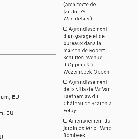
gium, EU
um, EU
U
EU