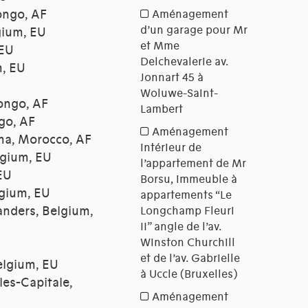
ongo, AF
gium, EU
 EU
m, EU
ongo, AF
go, AF
ima, Morocco, AF
lgium, EU
 EU
lgium, EU
nders, Belgium,
elgium, EU
les-Capitale,