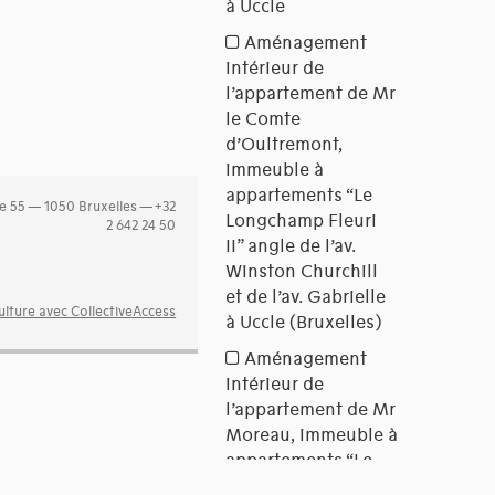
e 55 — 1050 Bruxelles — +32
2 642 24 50
lture avec CollectiveAccess