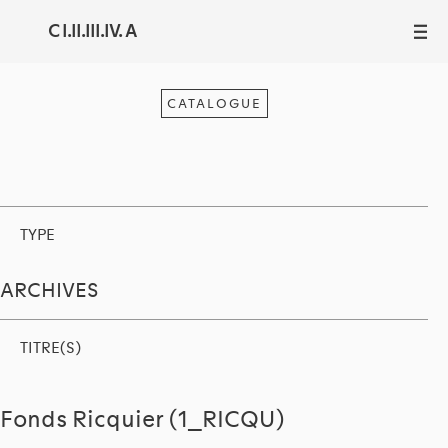
C I.II.III.IV. A
III
CATALOGUE
TYPE
ARCHIVES
TITRE(S)
Fonds Ricquier (1_RICQU)