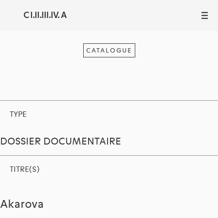
C I.II.III.IV. A
III
CATALOGUE
TYPE
DOSSIER DOCUMENTAIRE
TITRE(S)
Akarova