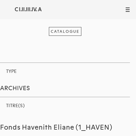
C I.II.III.IV. A
III
CATALOGUE
TYPE
ARCHIVES
TITRE(S)
Fonds Havenith Eliane (1_HAVEN)