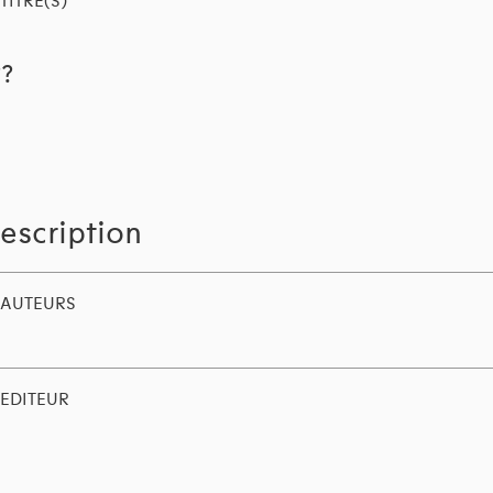
TITRE(S)
??
escription
AUTEURS
EDITEUR