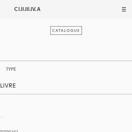
C I.II.III.IV. A
III
CATALOGUE
TYPE
LIVRE