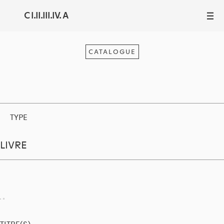
C I.II.III.IV. A
III
CATALOGUE
TYPE
LIVRE