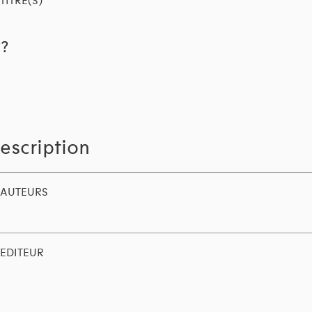
TITRE(S)
??
escription
AUTEURS
EDITEUR