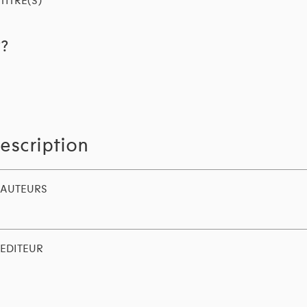
TITRE(S)
??
escription
AUTEURS
EDITEUR