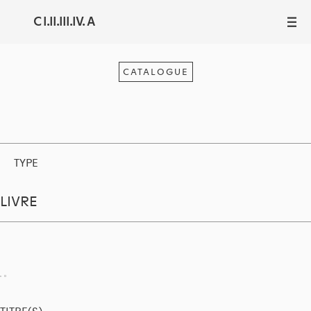
C I.II.III.IV. A
III
CATALOGUE
TYPE
LIVRE