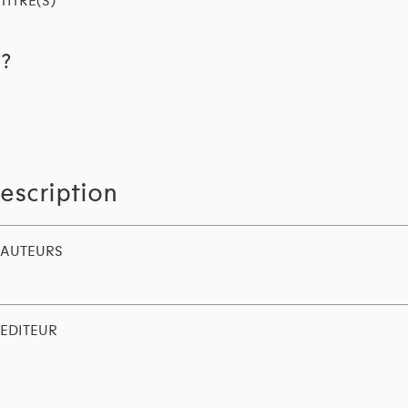
TITRE(S)
??
escription
AUTEURS
EDITEUR