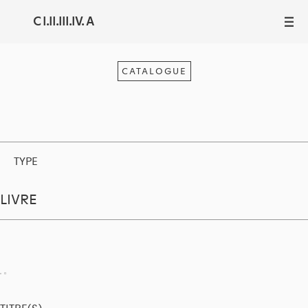
C I.II.III.IV. A
III
CATALOGUE
TYPE
LIVRE