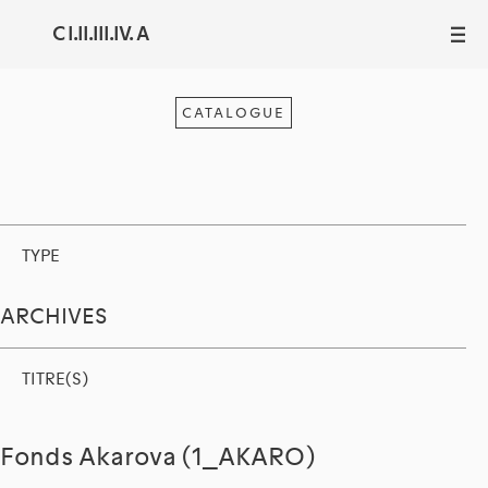
C I.II.III.IV. A
III
CATALOGUE
TYPE
ARCHIVES
TITRE(S)
Fonds Akarova (1_AKARO)