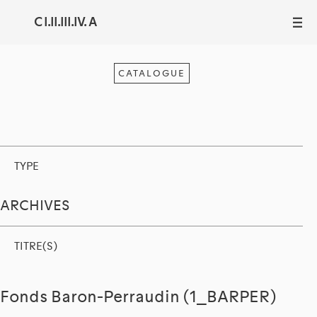
C I.II.III.IV. A
III
CATALOGUE
TYPE
ARCHIVES
TITRE(S)
Fonds Baron-Perraudin (1_BARPER)