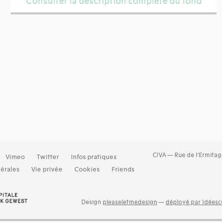
Consulter la description complète du fond
CIVA — Rue de l’Ermitag
Vimeo
Twitter
Infos pratiques
érales
Vie privée
Cookies
Friends
Design
pleaseletmedesign
—
déployé par Idéescu