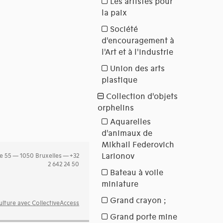
e 55 — 1050 Bruxelles — +32
2 642 24 50
lture avec CollectiveAccess