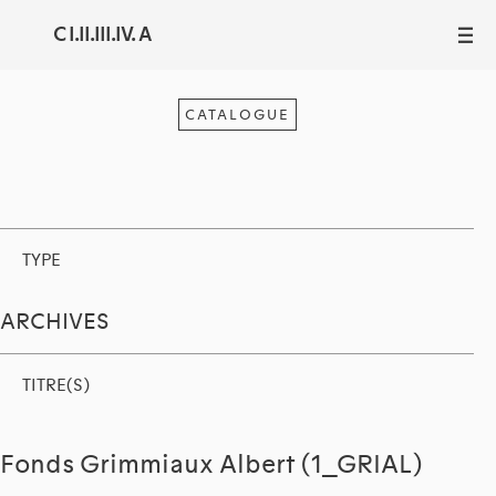
C I.II.III.IV. A
III
CATALOGUE
TYPE
ARCHIVES
TITRE(S)
Fonds Grimmiaux Albert (1_GRIAL)