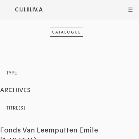
C I.II.III.IV. A
III
CATALOGUE
TYPE
ARCHIVES
TITRE(S)
Fonds Van Leemputten Emile