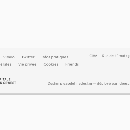
CIVA — Rue de l’Ermitag
Vimeo
Twitter
Infos pratiques
érales
Vie privée
Cookies
Friends
Design
pleaseletmedesign
—
déployé par Idéescu