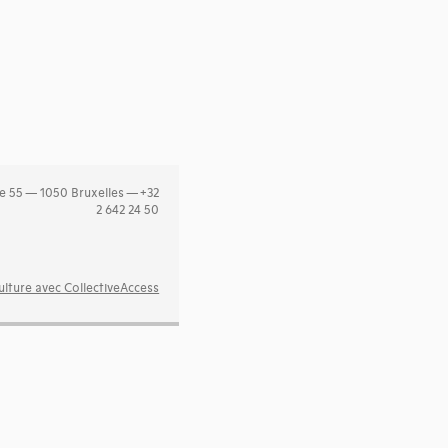
e 55 — 1050 Bruxelles — +32
2 642 24 50
lture avec CollectiveAccess